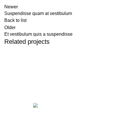
Newer
Suspendisse quam at vestibulum
Back to list
Older
Et vestibulum quis a suspendisse
Related projects
FURNITURE
A LACUS BIBENDUM PULVINAR
Get in touch
If your involved in web4 and want to be published drop a line